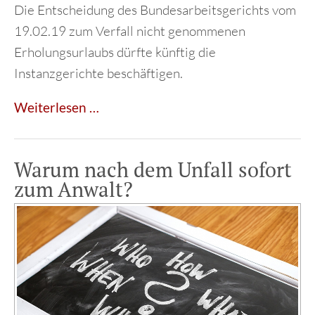
Die Entscheidung des Bundesarbeitsgerichts vom
19.02.19 zum Verfall nicht genommenen
Erholungsurlaubs dürfte künftig die
Instanzgerichte beschäftigen.
Urlaub
Weiterlesen …
verfällt
allenfalls
Warum nach dem Unfall sofort
nach
zum Anwalt?
Hinweis
des
Arbeitgebers