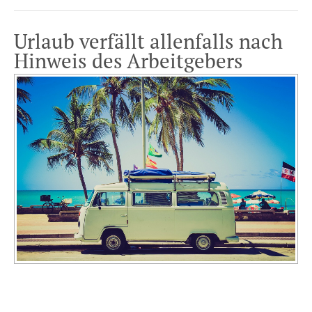
auf
Urlaub verfällt allenfalls nach
dem
Hinweis des Arbeitgebers
Weg
zum
BGH